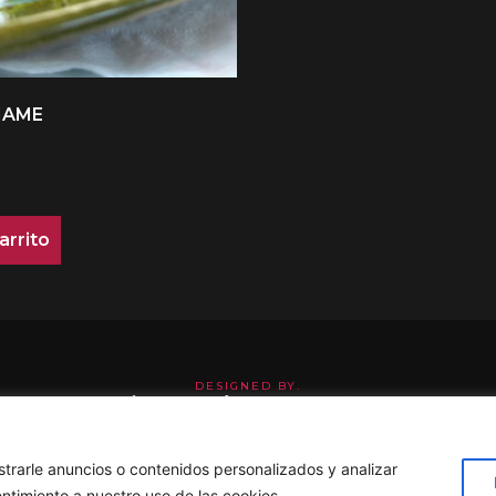
MAME
arrito
DESIGNED BY.
Mustache Creative
rarle anuncios o contenidos personalizados y analizar
Aviso Legal
|
Política de privacidad
|
Política de Cookies
entimiento a nuestro uso de las cookies.