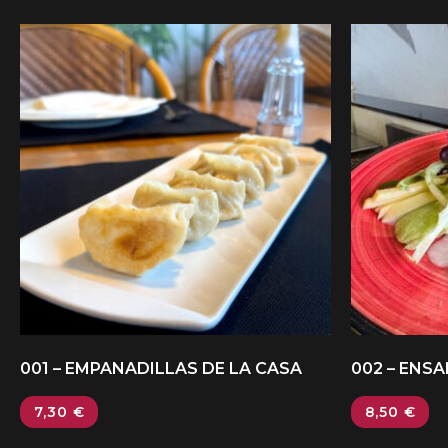
001 – EMPANADILLAS DE LA CASA
002 – ENS
7,30
€
8,50
€