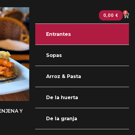
0
0,00
€
Entrantes
Sopas
Arroz & Pasta
De la huerta
ENJENA Y
De la granja