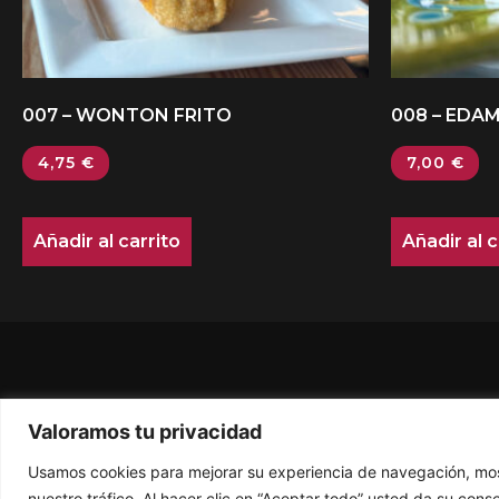
007 – WONTON FRITO
008 – EDA
4,75
€
7,00
€
Añadir al carrito
Añadir al c
Valoramos tu privacidad
Usamos cookies para mejorar su experiencia de navegación, most
nuestro tráfico. Al hacer clic en “Aceptar todo” usted da su cons