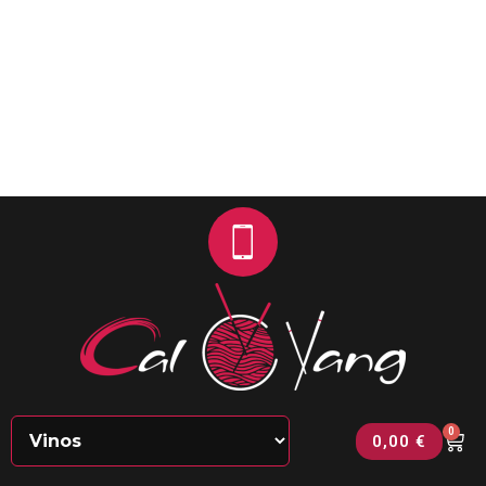
0
0,00
€